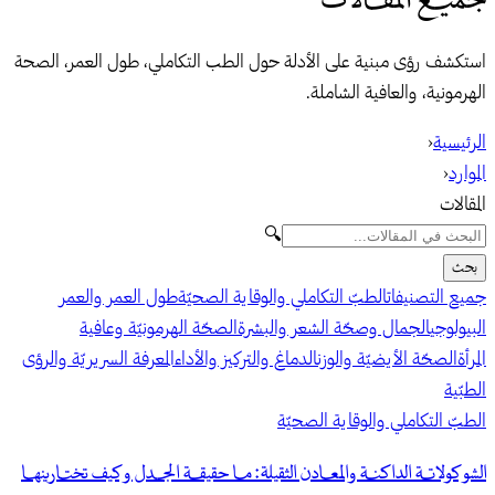
استكشف رؤى مبنية على الأدلة حول الطب التكاملي، طول العمر، الصحة
الهرمونية، والعافية الشاملة.
الرئيسية
‹
الموارد
‹
المقالات
🔍
بحث
جميع التصنيفات
الطبّ التكاملي والوقاية الصحيّة
طول العمر والعمر
البيولوجي
الجمال وصحّة الشعر والبشرة
الصحّة الهرمونيّة وعافية
المرأة
الصحّة الأيضيّة والوزن
الدماغ والتركيز والأداء
المعرفة السريريّة والرؤى
الطبّية
الطبّ التكاملي والوقاية الصحيّة
الشوكولاتة الداكنة والمعادن الثقيلة: ما حقيقة الجدل وكيف تختارينها