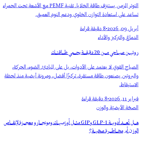
التوتر المزمن يستنزف طاقة الخلايا. تقنية PEMF مع الأشعة تحت الحمراء
تساعد على استعادة التوازن الخلوي ودعم النوم العميق.
أبريل 09, 2026
•
8
دقيقة قراءة
الدماغ والتركيز والأداء
روتين صباحي من 20 دقيقة يحمي طاقتك
الصباح القوي لا يعتمد على الأدوات، بل على المبادئ. الضوء، الحركة،
والبروتين يصنعون طاقة مستقرة، تركيزًا أفضل، ومرونة أيضية منذ لحظة
الاستيقاظ.
فبراير 11, 2026
•
8
دقيقة قراءة
الصحّة الأيضيّة والوزن
هل تُعد أدوية GLP-1 وGIP مثل أوزمبيك ومونجارو معجزة لإنقاص
الوزن أم مخاطرة صحّية؟