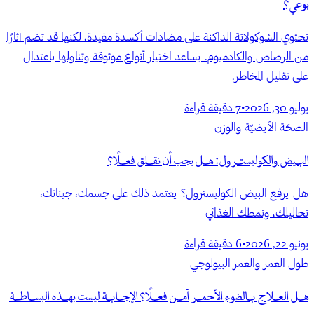
بوعي؟
تحتوي الشوكولاتة الداكنة على مضادات أكسدة مفيدة، لكنها قد تضم آثارًا
من الرصاص والكادميوم. يساعد اختيار أنواع موثوقة وتناولها باعتدال
على تقليل المخاطر.
يوليو 30, 2026
•
7
دقيقة قراءة
الصحّة الأيضيّة والوزن
البيض والكوليسترول: هل يجب أن نقلق فعلًا؟
هل يرفع البيض الكوليسترول؟ يعتمد ذلك على جسمك، جيناتك،
تحاليلك، ونمطك الغذائي
يونيو 22, 2026
•
6
دقيقة قراءة
طول العمر والعمر البيولوجي
هل العلاج بالضوء الأحمر آمن فعلًا؟ الإجابة ليست بهذه البساطة